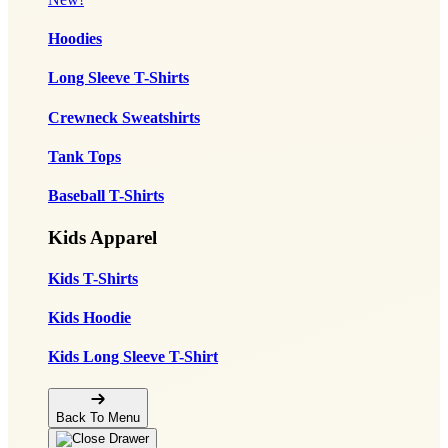
Hoodies
Long Sleeve T-Shirts
Crewneck Sweatshirts
Tank Tops
Baseball T-Shirts
Kids Apparel
Kids T-Shirts
Kids Hoodie
Kids Long Sleeve T-Shirt
Back To Menu