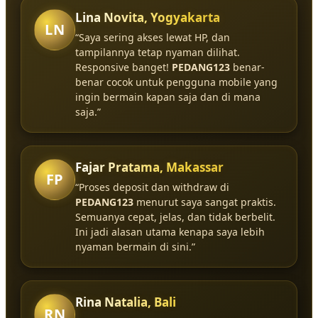
Lina Novita, Yogyakarta
LN
“Saya sering akses lewat HP, dan
tampilannya tetap nyaman dilihat.
Responsive banget!
PEDANG123
benar-
benar cocok untuk pengguna mobile yang
ingin bermain kapan saja dan di mana
saja.”
Fajar Pratama, Makassar
FP
“Proses deposit dan withdraw di
PEDANG123
menurut saya sangat praktis.
Semuanya cepat, jelas, dan tidak berbelit.
Ini jadi alasan utama kenapa saya lebih
nyaman bermain di sini.”
Rina Natalia, Bali
RN