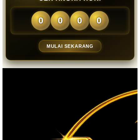
0
0
0
0
MULAI SEKARANG