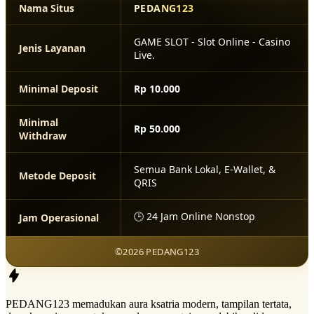
Nama Situs
PEDANG123
GAME SLOT - Slot Online - Casino
Jenis Layanan
Live.
Minimal Deposit
Rp 10.000
Minimal
Rp 50.000
Withdraw
Semua Bank Lokal, E-Wallet, &
Metode Deposit
QRIS
🕒 24 Jam Online Nonstop
Jam Operasional
©2026 PEDANG123
PEDANG123 memadukan aura ksatria modern, tampilan tertata,