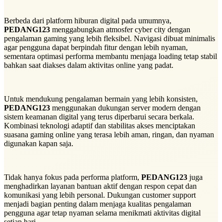
Berbeda dari platform hiburan digital pada umumnya,
PEDANG123
menggabungkan atmosfer cyber city dengan
pengalaman gaming yang lebih fleksibel. Navigasi dibuat minimalis
agar pengguna dapat berpindah fitur dengan lebih nyaman,
sementara optimasi performa membantu menjaga loading tetap stabil
bahkan saat diakses dalam aktivitas online yang padat.
Untuk mendukung pengalaman bermain yang lebih konsisten,
PEDANG123
menggunakan dukungan server modern dengan
sistem keamanan digital yang terus diperbarui secara berkala.
Kombinasi teknologi adaptif dan stabilitas akses menciptakan
suasana gaming online yang terasa lebih aman, ringan, dan nyaman
digunakan kapan saja.
Tidak hanya fokus pada performa platform,
PEDANG123
juga
menghadirkan layanan bantuan aktif dengan respon cepat dan
komunikasi yang lebih personal. Dukungan customer support
menjadi bagian penting dalam menjaga kualitas pengalaman
pengguna agar tetap nyaman selama menikmati aktivitas digital
setiap hari.