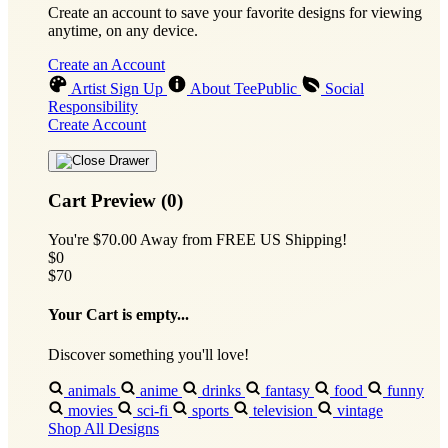
Create an account to save your favorite designs for viewing
anytime, on any device.
Create an Account
Artist Sign Up
About TeePublic
Social
Responsibility
Create Account
Cart Preview (0)
You're
$70.00
Away from
FREE US Shipping!
$0
$70
Your Cart is empty...
Discover something you'll love!
animals
anime
drinks
fantasy
food
funny
movies
sci-fi
sports
television
vintage
Shop All Designs