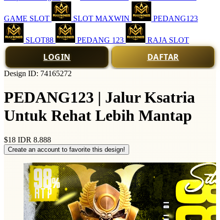
GAME SLOT
SLOT MAXWIN
PEDANG123
SLOT88
PEDANG 123
RAJA SLOT
LOGIN
DAFTAR
Design ID: 74165272
PEDANG123 | Jalur Ksatria
Untuk Rehat Lebih Mantap
$18
IDR 8.888
Create an account to favorite this design!